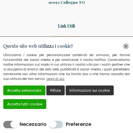
10093 Collegno TO
Link Utili
Cookie Policy
Privacy Policy
Questo sito web utilizza i cookie!
Utilizziamo i cookie per personalizzare contenuti ed annunci, per fornire
funzionalità dei social media e per analizzare il nostro traffico. Condividiamo
inoltre informazioni sul modo in cui utilizza il nostro sito con i nostri partner che
si occupano di analisi dei dati web, pubblicità e social media, i quali potrebbero
combinarle con altre informazioni che ha fornito loro o che hanno raccolto dal
suo utilizzo dei loro servizi.
Leggi di più
Accetta selezionato
Rifiuta
Informazioni sui cookie
Accetta tutti i cookie
Creato da
Local Web – Agenzia Web Marketing Milano
Copyrights © 2021 TACCO LAMPO - P. IVA 11333560016 |
Necessario
Preferenze
Tutti i diritti riservati.