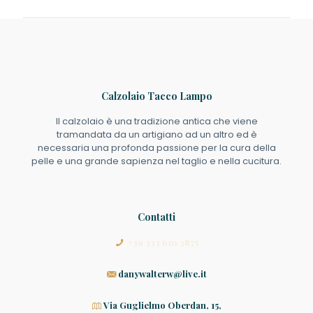
Calzolaio Tacco Lampo
Il calzolaio è una tradizione antica che viene
tramandata da un artigiano ad un altro ed è
necessaria una profonda passione per la cura della
pelle e una grande sapienza nel taglio e nella cucitura.
Contatti
+39 333 610 3875
danywalterw@live.it
Via Guglielmo Oberdan, 15,